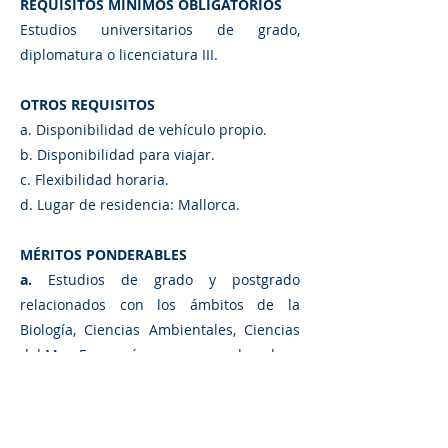
REQUISITOS MÍNIMOS OBLIGATORIOS
Estudios universitarios de grado,
diplomatura o licenciatura III.
OTROS REQUISITOS
a. Disponibilidad de vehículo propio.
b. Disponibilidad para viajar.
c. Flexibilidad horaria.
d. Lugar de residencia: Mallorca.
MÉRITOS PONDERABLES
a.
Estudios de grado y postgrado
relacionados con los ámbitos de la
Biología, Ciencias Ambientales, Ciencias
del Mar, Economía y empresa y derecho.
b.
Experiencia laboral o conocimiento de
el sector pesquero o marítimo
c.
Experiencia de gestión en proyectos.