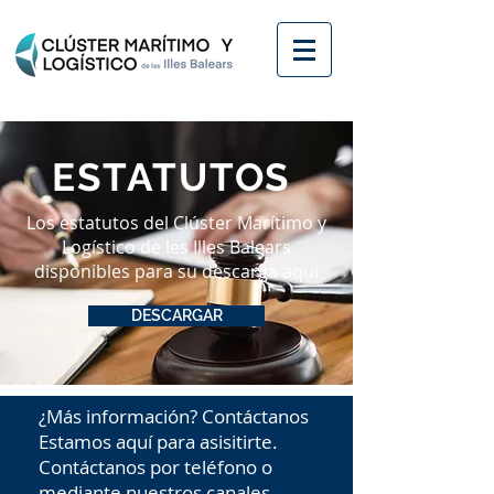
ESTATUTOS
Los estatutos del Clúster Marítimo y
Logístico de les Illes Balears
disponibles para su descarga aquí
DESCARGAR
¿Más información? Contáctanos
Estamos aquí para asisitirte.
Contáctanos por teléfono o
mediante nuestros canales