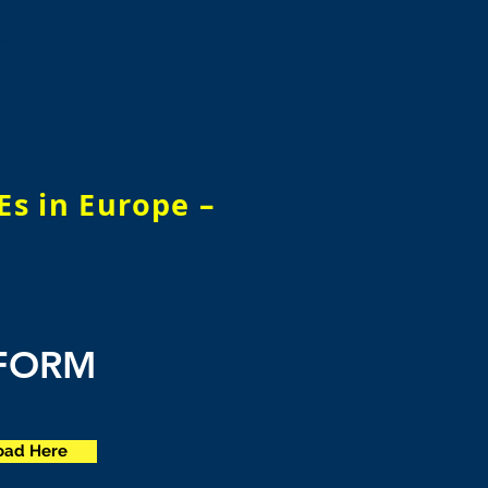
5
Es in Europe –
 FORM
oad Here