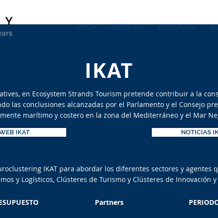
CMLIB
SERVICIOS
PROYECTOS
AC
IKAT
iatives, en Ecosystem Strands Tourism pretende contribuir a la cons
endo las conclusiones alcanzadas por el Parlamento y el Consejo p
lmente marítimo y costero en la zona del Mediterráneo y el Mar Ne
WEB IKAT
NOTICIAS I
uroclustering IKAT para abordar los diferentes sectores y agentes
mos y Logísticos, Clústeres de Turismo y Clústeres de Innovación y
ESUPUESTO
Partners
PERIOD