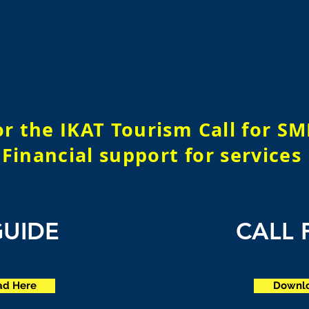
1,4 M€
7
2023-202
 the IKAT Tourism Call for SM
Financial support for services
GUIDE
CALL
d Here
Downl